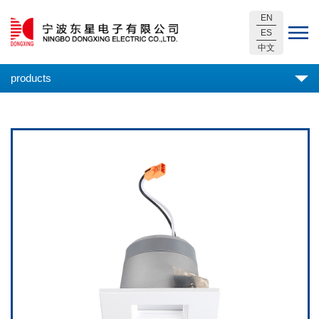
EN
ES
中文
products