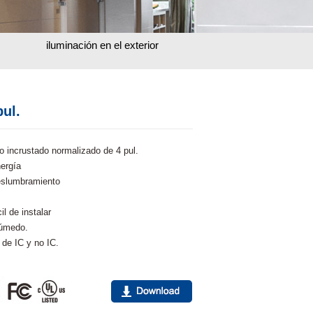
iluminación en el exterior
pul.
ro incrustado normalizado de 4 pul.
nergía
eslumbramiento
il de instalar
húmedo.
 de IC y no IC.