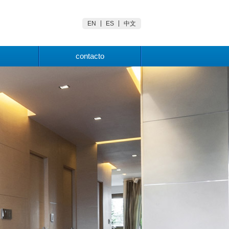
EN
ES
中文
s
contacto