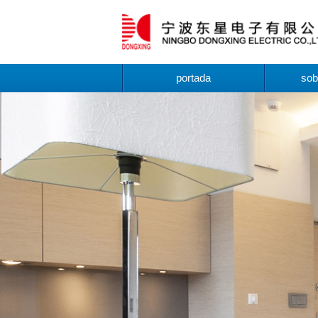
portada
sob